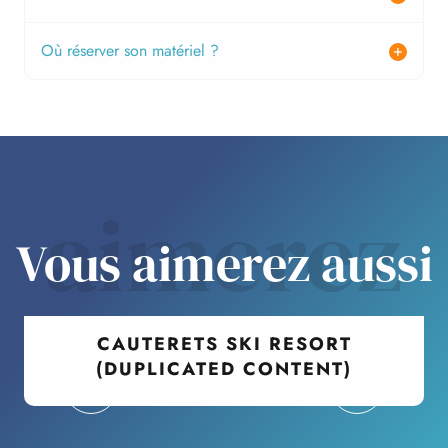
Où réserver son matériel ?
aimerez
Vous aimerez aussi
CAUTERETS SKI RESORT
(DUPLICATED CONTENT)