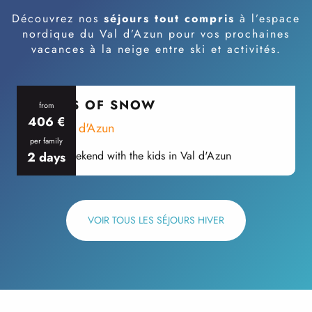
Découvrez nos
séjours tout compris
à l’espace
nordique du Val d’Azun pour vos prochaines
vacances à la neige entre ski et activités.
GAMES OF SNOW
from
406
€
In the Val d'Azun
I
per family
p
Winter weekend with the kids in Val d'Azun
N
2 days
VOIR TOUS LES SÉJOURS HIVER