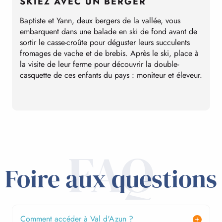
SKIEZ AVEC UN BERGER
Baptiste et Yann, deux bergers de la vallée, vous
P
embarquent dans une balade en ski de fond avant de
l
sortir le casse-croûte pour déguster leurs succulents
a
fromages de vache et de brebis. Après le ski, place à
m
la visite de leur ferme pour découvrir la double-
p
casquette de ces enfants du pays : moniteur et éleveur.
m
g
l
FAQ
Foire aux questions
Comment accéder à Val d'Azun ?