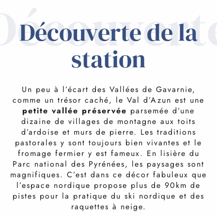
Découvert
LA STATION
Découverte de la
EN IMMERSION
station
LE DOMAINE
Un peu à l’écart des Vallées de Gavarnie,
comme un trésor caché, le Val d’Azun est une
petite vallée préservée
parsemée d’une
VOTRE SÉJOUR
dizaine de villages de montagne aux toits
d’ardoise et murs de pierre. Les traditions
SKIER EN LIBERTÉ
pastorales y sont toujours bien vivantes et le
LES ACTIVITÉS
glisse à gogo
fromage fermier y est fameux. En lisière du
Parc national des Pyrénées, les paysages sont
Au Val d’Azun, ce sont près de
100 km de pistes
de
magnifiques. C’est dans ce décor fabuleux que
ski nordique qui vous attendent pour savourer la neige
FAQ
l’espace nordique propose plus de 90km de
et découvrir des paysages… intimistes en forêt, avec
pistes pour la pratique du ski nordique et des
une vue à couper le souffle sur les crêtes.
raquettes à neige.