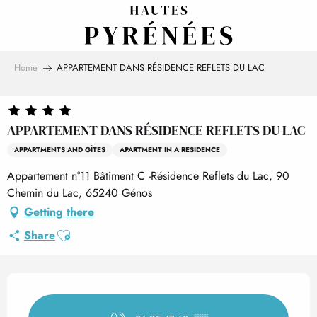
Aller
au
contenu
principal
Home
APPARTEMENT DANS RÉSIDENCE REFLETS DU LAC
APPARTEMENT DANS RÉSIDENCE REFLETS DU LAC
APPARTMENTS AND GÎTES
APARTMENT IN A RESIDENCE
Appartement n°11 Bâtiment C -Résidence Reflets du Lac, 90
Chemin du Lac, 65240 Génos
Getting there
Ajouter aux favoris
Share
Opening hours & contact det