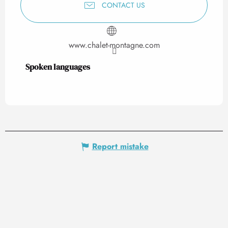
CONTACT US
www.chalet-montagne.com
Spoken languages
Spoken languages
Report mistake